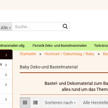
Suche...
Alle
lmaterialien allg.
Floristik Deko- und Bastelmaterialien
Türkränze
»
»
Startseite
Hochzeit / Geburtstag / Baby
Ba
it
Baby Deko-und Bastelmaterial
Bastel- und Dekomaterial zum Ba
alles rund um das The
Sortieren nach
Sortieren nach
Alle Herstell