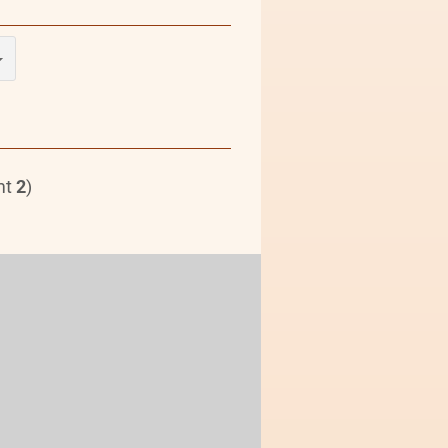
mt
2
)