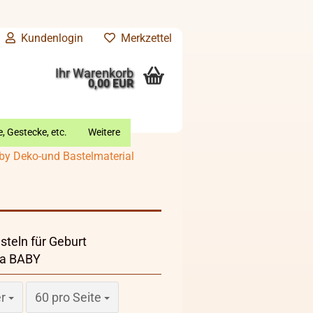
Kundenlogin
Merkzettel
Ihr Warenkorb
0,00 EUR
, Gestecke, etc.
Weitere
by Deko-und Bastelmaterial
steln für Geburt
ma BABY
pro Seite
er
60 pro Seite