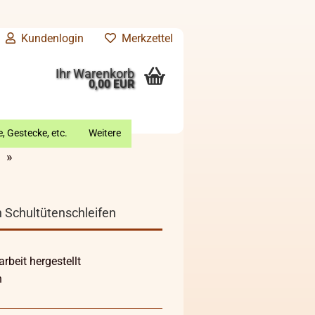
Kundenlogin
Merkzettel
Ihr Warenkorb
0,00 EUR
, Gestecke, etc.
Weitere
»
 Schultütenschleifen
rbeit hergestellt
n