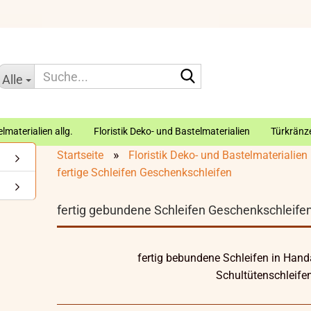
Suche...
Alle
lmaterialien allg.
Floristik Deko- und Bastelmaterialien
Türkränze
»
Startseite
Floristik Deko- und Bastelmaterialien
fertige Schleifen Geschenkschleifen
fertig gebundene Schleifen Geschenkschleifen
fertig bebundene Schleifen in Handa
Schultütenschleife