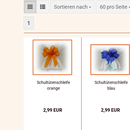
Sortieren nach
pro Seite
Sortieren nach
60 pro Seite
1
Schultütenschleife
Schultütenschleife
orange
blau
2,99 EUR
2,99 EUR