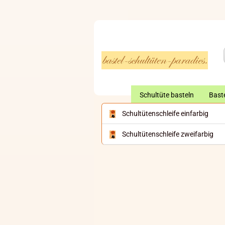
Schultüte basteln
Baste
Schultütenschleife einfarbig
Schultütenschleife zweifarbig