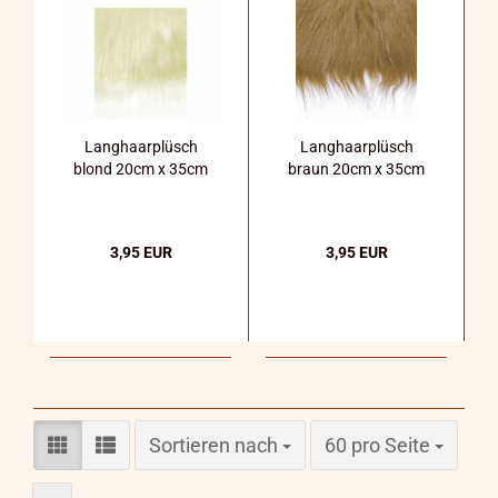
Langhaarplüsch
Langhaarplüsch
blond 20cm x 35cm
braun 20cm x 35cm
3,95 EUR
3,95 EUR
Sortieren nach
pro Seite
Sortieren nach
60 pro Seite