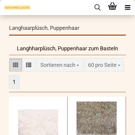
Langhaarplüsch, Puppenhaar
Langhharplüsch, Puppenhaar zum Basteln
Sortieren nach
pro Seite
Sortieren nach
60 pro Seite
1