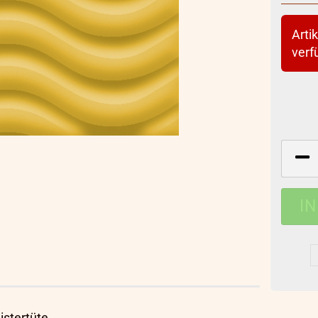
Artik
verf
stertüte