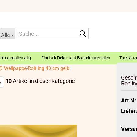
Suche...
Alle
lmaterialien allg.
Floristik Deko- und Bastelmaterialien
Türkränze
3D Wellpappe-Rohling 40 cm gelb
Geschw
10
Artikel in dieser Kategorie
»
Rohlin
Art.Nr.
Liefer
Versa