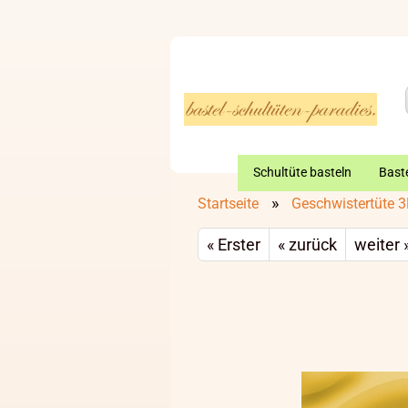
Schultüte basteln
Baste
»
Startseite
Geschwistertüte 
« Erster
« zurück
weiter 