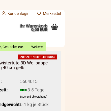
Kundenlogin
Merkzettel
Ihr Warenkorb
0,00 EUR
, Gestecke, etc.
Weitere
ZUR ZEIT NICHT LIEFERBAR
istertüte 3D Wellpappe-
g 40 cm gelb
:
5604015
zeit:
3-5 Tage
(Ausland abweichend)
ndgewicht:
0.1
kg je Stück