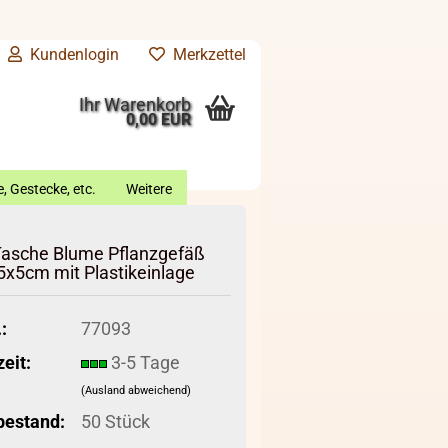
Kundenlogin
Merkzettel
Ihr Warenkorb
0,00 EUR
, Gestecke, etc.
Weitere
Tasche Blume Pflanzgefäß
5x5cm mit Plastikeinlage
:
77093
zeit:
3-5 Tage
(Ausland abweichend)
bestand:
50
Stück