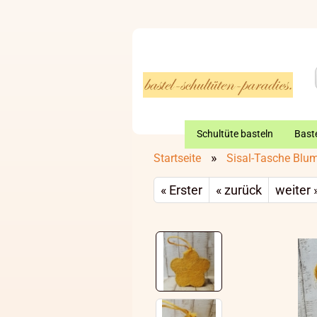
Schultüte basteln
Baste
»
Startseite
Sisal-Tasche Blum
« Erster
« zurück
weiter 