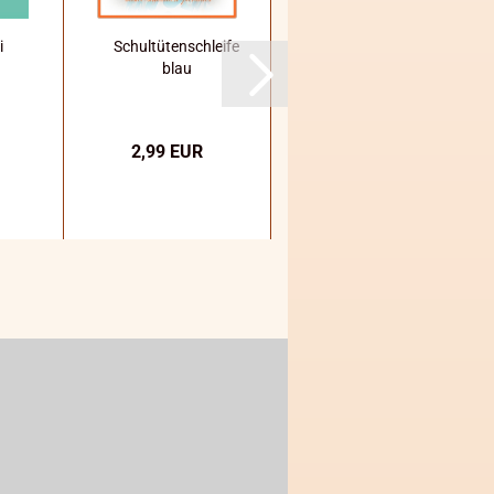
i
Schultütenschleife
3D
n
blau
Schultütenrohling
68cm rosa
2,99 EUR
5,99 EUR