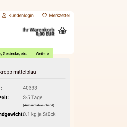
Kundenlogin
Merkzettel
Ihr Warenkorb
0,00 EUR
, Gestecke, etc.
Weitere
krepp mittelblau
:
40333
zeit:
3-5 Tage
(Ausland abweichend)
ndgewicht:
0.1
kg je Stück