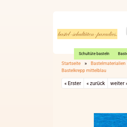
Schultüte basteln
Baste
»
Startseite
Bastelmaterialien 
Bastelkrepp mittelblau
« Erster
« zurück
weiter 