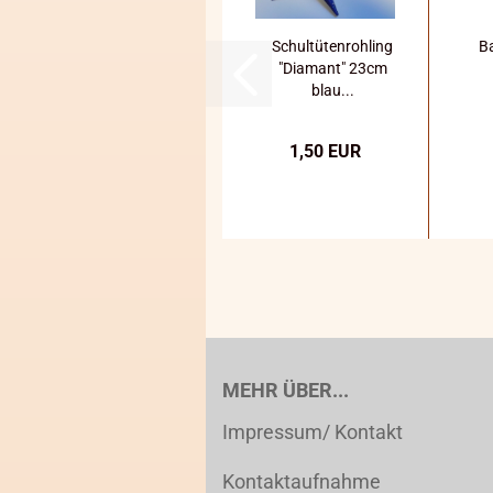
Schultütenrohling
Ba
"Diamant" 23cm
blau...
1,50 EUR
MEHR ÜBER...
Impressum/ Kontakt
Kontaktaufnahme