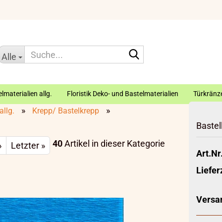
Suche...
Alle
lmaterialien allg.
Floristik Deko- und Bastelmaterialien
Türkränze
»
»
allg.
Krepp/ Bastelkrepp
Bastel
40
Artikel in dieser Kategorie
»
Letzter »
Art.Nr.
Liefer
Versa