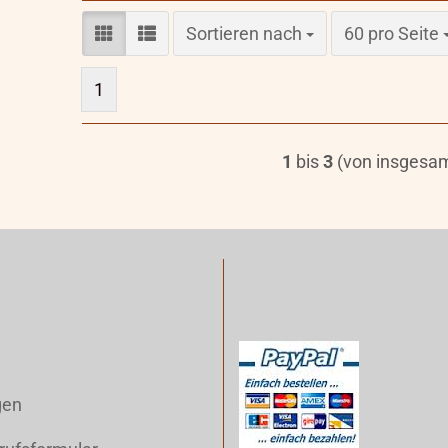
Sortieren nach
pro Seite
Sortieren nach
60 pro Seite
1
1
bis
3
(von insgesa
gen