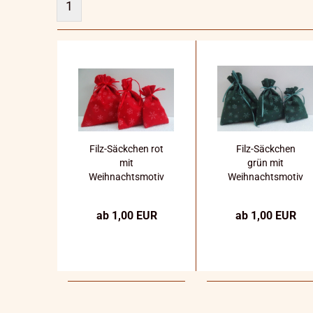
1
Filz-Säckchen rot
Filz-Säckchen
mit
grün mit
Weihnachtsmotiv
Weihnachtsmotiv
verschiedene
verschiedene
Größen
Größen
ab 1,00 EUR
ab 1,00 EUR
Handarbeit
Handarbeit