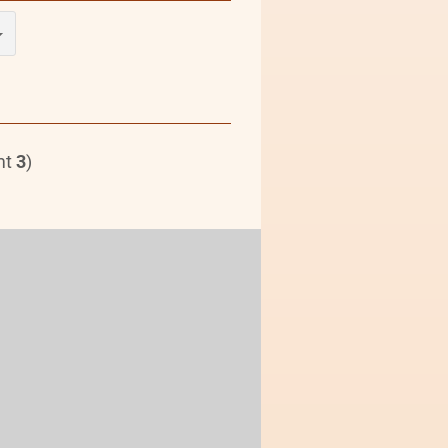
mt
3
)