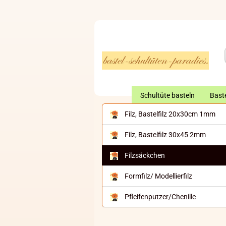
Schultüte basteln
Baste
Filz, Bastelfilz 20x30cm 1mm
Filz, Bastelfilz 30x45 2mm
Filzsäckchen
Formfilz/ Modellierfilz
Pfleifenputzer/Chenille