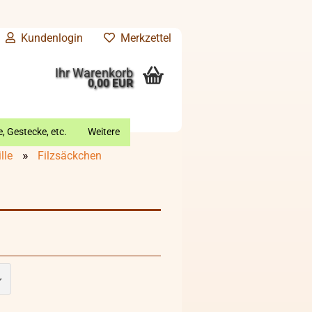
Kundenlogin
Merkzettel
Ihr Warenkorb
0,00 EUR
, Gestecke, etc.
Weitere
»
lle
Filzsäckchen