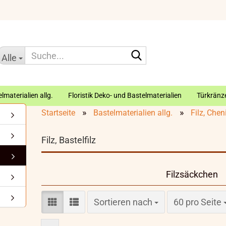
Suche...
Alle
lmaterialien allg.
Floristik Deko- und Bastelmaterialien
Türkränze
»
»
Startseite
Bastelmaterialien allg.
Filz, Cheni
Filz, Bastelfilz
Filzsäckchen
Sortieren nach
pro Seite
Sortieren nach
60 pro Seite