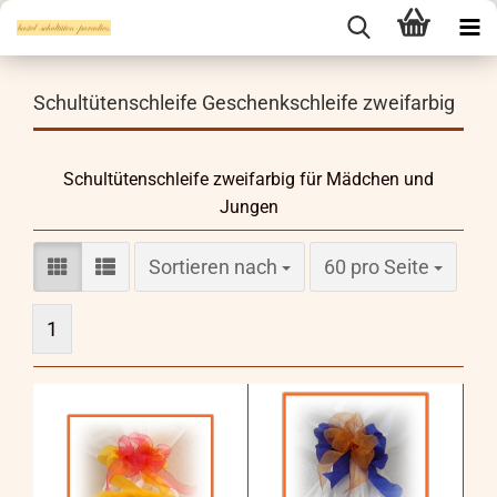
Schultütenschleife Geschenkschleife zweifarbig
Schultütenschleife zweifarbig für Mädchen und
Jungen
Sortieren nach
pro Seite
Sortieren nach
60 pro Seite
1