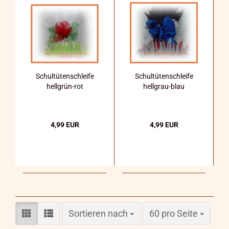
Schultütenschleife
Schultütenschleife
hellgrün-rot
hellgrau-blau
4,99 EUR
4,99 EUR
Sortieren nach
pro Seite
Sortieren nach
60 pro Seite