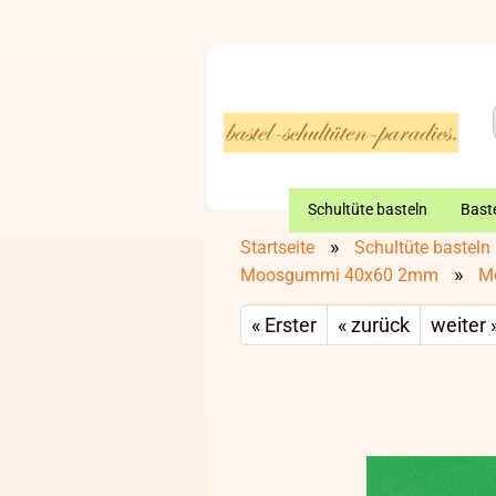
Schultüte basteln
Baste
»
Startseite
Schultüte basteln
»
Moosgummi 40x60 2mm
M
« Erster
« zurück
weiter 