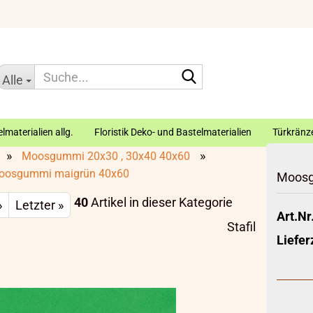
Suche...
Alle
lmaterialien allg.
Floristik Deko- und Bastelmaterialien
Türkränze
»
»
Moosgummi 20x30 , 30x40 40x60
oosgummi maigrün 40x60
Moosg
40
Artikel in dieser Kategorie
»
Letzter »
Art.Nr.
Stafil
Liefer