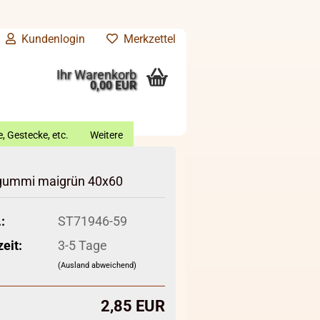
Kundenlogin
Merkzettel
Ihr Warenkorb
0,00 EUR
, Gestecke, etc.
Weitere
ummi maigrün 40x60
:
ST71946-59
zeit:
3-5 Tage
(Ausland abweichend)
2,85 EUR