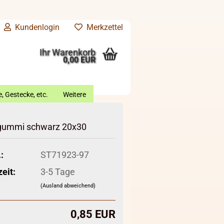
Kundenlogin
Merkzettel
Ihr Warenkorb
0,00 EUR
, Gestecke, etc.
Weitere
ummi schwarz 20x30
:
ST71923-97
zeit:
3-5 Tage
(Ausland abweichend)
0,85 EUR