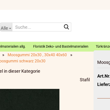
Suche...
Alle
lmaterialien allg.
Floristik Deko- und Bastelmaterialien
Türkränze
»
»
Moosgummi 20x30 , 30x40 40x60
oosgummi schwarz 20x30
Moosg
el in dieser Kategorie
Art.Nr.
Stafil
Liefer