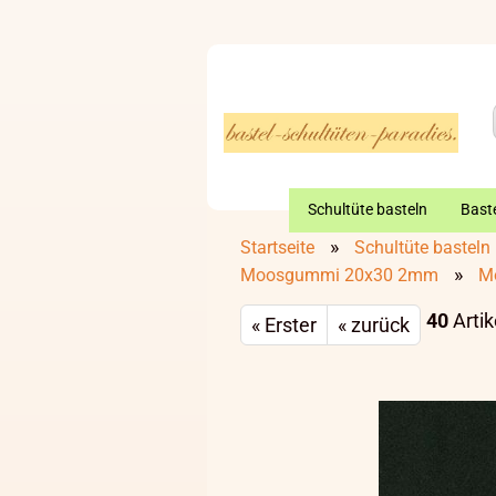
Schultüte basteln
Baste
»
Startseite
Schultüte basteln
»
Moosgummi 20x30 2mm
M
40
Artik
« Erster
« zurück