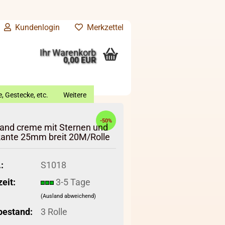
Kundenlogin
Merkzettel
Ihr Warenkorb
0,00 EUR
, Gestecke, etc.
Weitere
-50%
and creme mit Sternen und
kante 25mm breit 20M/Rolle
:
S1018
zeit:
3-5 Tage
(Ausland abweichend)
bestand:
3
Rolle