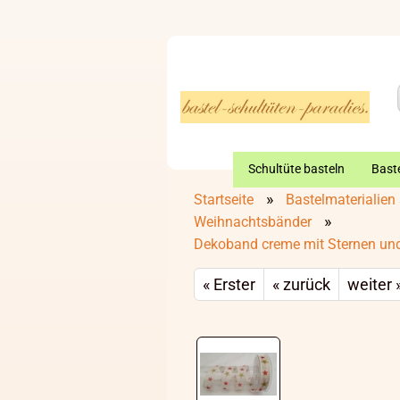
Schultüte basteln
Baste
»
Startseite
Bastelmaterialien 
»
Weihnachtsbänder
Dekoband creme mit Sternen un
« Erster
« zurück
weiter 