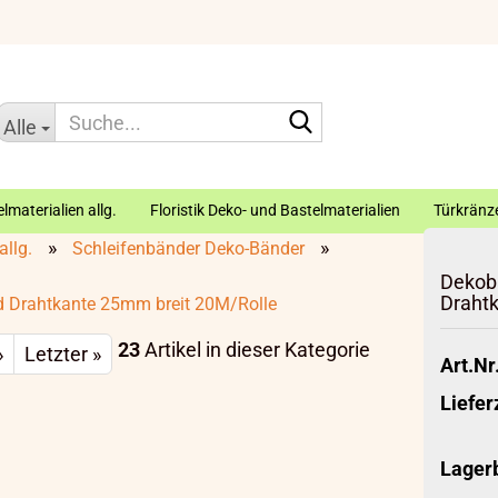
Suche...
Alle
lmaterialien allg.
Floristik Deko- und Bastelmaterialien
Türkränze
»
»
allg.
Schleifenbänder Deko-Bänder
Dekob
Draht
d Drahtkante 25mm breit 20M/Rolle
23
Artikel in dieser Kategorie
»
Letzter »
Art.Nr.
Liefer
Lager